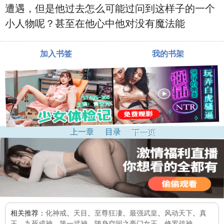
遭遇，但是他过去怎么可能过问到这样子的一个
小人物呢？甚至在他心中他对没有魔法能
加入书签
我的书架
上一章
目录
下一页
相关推荐：
化神戒
、
天目
、
至尊狂凄
、
最强武皇
、
风动天下
、
真
王
、
九死成神
、
第一武神
、
随身空间之豪门女王
、
修罗战神